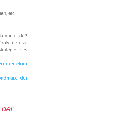
en, etc.
rkennen, daß
Tools neu zu
trategie des
n aus einer
oadmap, der
 der