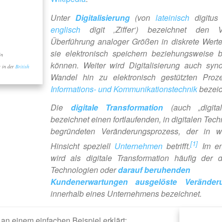
Unter
Digitalisierung
(von
lateinisch
digitus 
englisch
digit ‚Ziffer‘) bezeichnet den 
Überführung analoger Größen in diskrete Wert
sie elektronisch speichern beziehungsweise b
in
können. Weiter wird Digitalisierung auch syn
s in der
British
Wandel hin zu elektronisch gestützten Proze
Informations- und Kommunikationstechnik
bezeic
Die
digitale Transformation
(auch „digita
bezeichnet einen fortlaufenden, in digitalen Tec
begründeten Veränderungsprozess, der in wirt
[1]
Hinsicht speziell
Unternehmen
betrifft.
Im en
wird als digitale Transformation häufig der d
Technologien oder
darauf beruhenden
Kundenerwartungen
ausgelöste Veränderu
innerhalb eines Unternehmens bezeichnet.
an einem einfachen Beispiel erklärt: