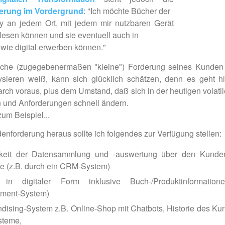
erung im Vordergrund
: "Ich möchte Bücher der
ary an jedem Ort, mit jedem mir nutzbaren Gerät
 lesen können und sie eventuell auch in
wie digital erwerben können."
lche (zugegebenermaßen "kleine") Forderung seines Kunden
sieren weiß, kann sich glücklich schätzen, denn es geht hi
rch voraus, plus dem Umstand, daß sich in der heutigen volatil
und Anforderungen schnell ändern.
um Beispiel...
nforderung heraus sollte ich folgendes zur Verfügung stellen:
hkeit der Datensammlung und -auswertung über den Kunde
 (z.B. durch ein CRM-System)
 in digitaler Form inklusive Buch-/Produktinformation
ment-System)
dising-System z.B. Online-Shop mit Chatbots, Historie des Kun
steme,