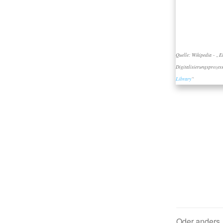
Quelle: Wikipedia - „E
Digitalisierungsprozes
Library
“
Oder anders, 