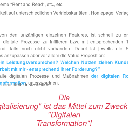
eme "Rent and Read", etc., etc.
keit auf unterschiedlichen Vertriebskanälen , Homepage, Verlag
on den unzähligen einzelnen Features, ist schnell zu e
e digitale Prozesse zu initiieren bzw. mit entsprechenden 
sind, falls noch nicht vorhanden. Dabei ist jeweils die S
 anzupassen aber vor allem die Value Proposition:
ein Leistungsversprechen? Welchen Nutzen ziehen Kunde
eit mit mir - entsprechend ihrer Forderung?"
 alle digitalen Prozesse und Maßnahmen
der digitalen R
ansformation
, unterzuordnen.
end bleibt festzuhalten:
Die
gitalisierung" ist das Mittel zum Zweck
"Digitalen
Transformation"!