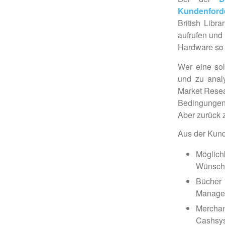
Kundenford
British Libr
aufrufen und
Hardware so 
Wer eine so
und zu analy
Market Resea
Bedingungen 
Aber zurück z
Aus der Kunde
Möglic
Wünsche
Bücher
Manage
Merchan
Cashsy