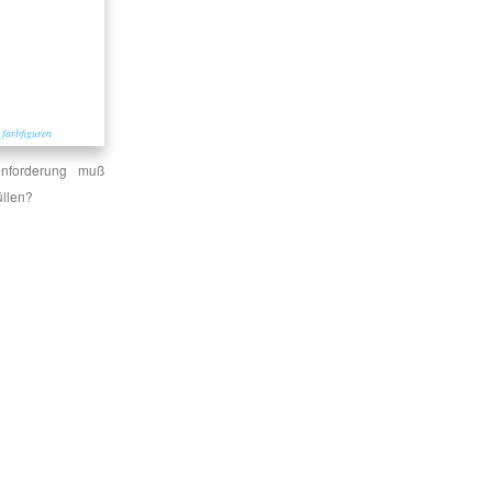
 farbfiguren
nforderung muß
üllen?