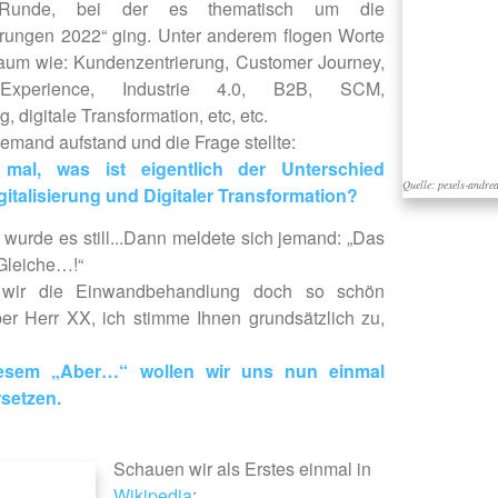
s-Runde, bei der es thematisch um die
rungen 2022“ ging. Unter anderem flogen Worte
aum wie: Kundenzentrierung, Customer Journey,
Experience, Industrie 4.0, B2B, SCM,
g, digitale Transformation, etc, etc.
 jemand aufstand und die Frage stellte:
mal, was ist eigentlich der Unterschied
Quelle: pexels-andr
italisierung und Digitaler Transformation?
 wurde es still...Dann meldete sich jemand: „Das
 Gleiche…!“
wir die Einwandbehandlung doch so schön
eber Herr XX, ich stimme Ihnen grundsätzlich zu,
esem „Aber…“ wollen wir uns nun einmal
setzen.
Schauen wir als Erstes einmal in
Wikipedia
: