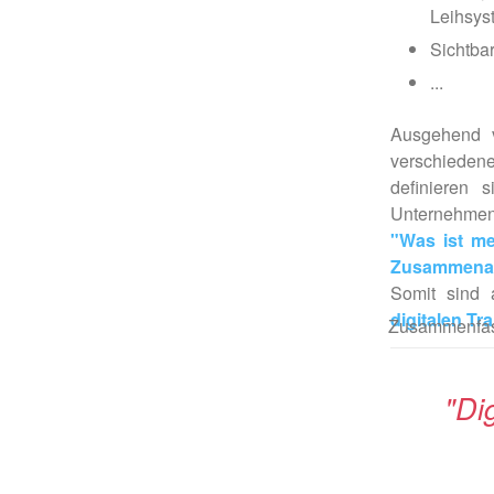
Leihsyst
Sichtbar
...
Ausgehend v
verschieden
definieren 
Unternehmens
"Was ist m
Zusammenarb
Somit sind
digitalen Tr
Zusammenfass
"Di