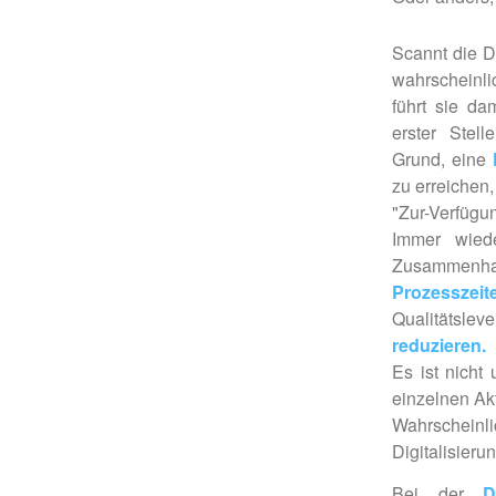
Scannt die D
wahrscheinli
führt sie da
erster Stell
Grund, eine
zu erreichen,
"Zur-Verfügu
Immer wied
Zusammen
Prozesszeit
Qualitätsl
reduzieren.
Es ist nicht
einzelnen Ak
Wahrscheinl
Digitalisier
Bei der
D