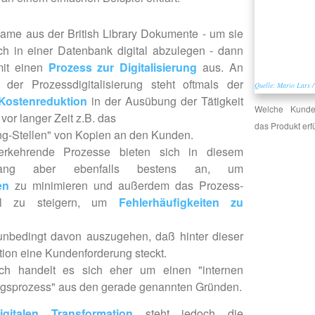
ame aus der British Library Dokumente - um sie
ch in einer Datenbank digital abzulegen - dann
mit einen
Prozess zur Digitalisierung
aus. An
e der Prozessdigitalisierung steht oftmals der
Quelle: Mario Lars /
Kostenreduktion
in der Ausübung der Tätigkeit
Welche Kunde
 vor langer Zeit z.B. das
das Produkt erf
ng-Stellen" von Kopien an den Kunden.
erkehrende Prozesse bieten sich in diesem
hang aber ebenfalls bestens an, um
en
zu minimieren und außerdem das Prozess-
evel zu steigern, um
Fehlerhäufigkeiten zu
 unbedingt davon auszugehen, daß hinter dieser
tion eine Kundenforderung steckt.
ich handelt es sich eher um einen "internen
ungsprozess" aus den gerade genannten Gründen.
igitalen Transformation
steht jedoch die