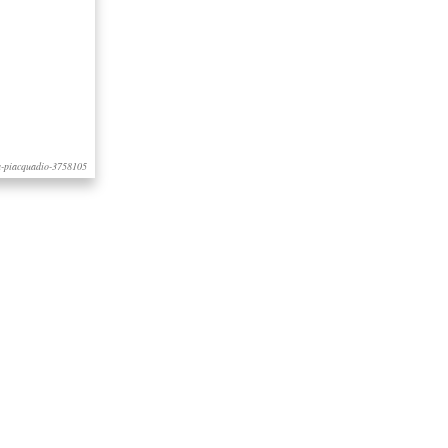
ea-piacquadio-3758105