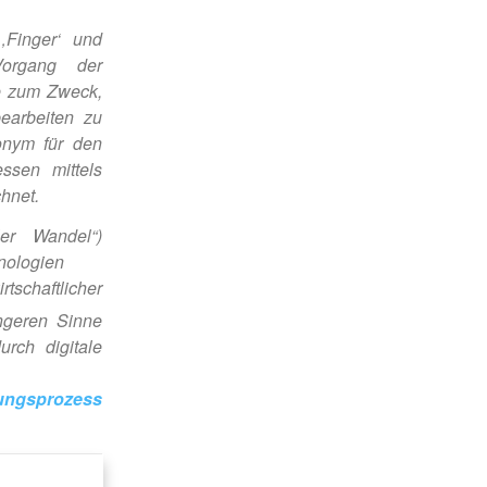
‚Finger‘ und
Vorgang der
e zum Zweck,
earbeiten zu
onym für den
ssen mittels
hnet.
ler Wandel“)
hnologien
schaftlicher
geren Sinne
urch digitale
ngsprozess