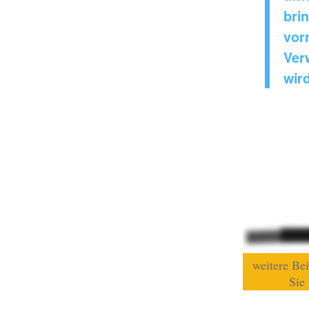
bri
vor
Ver
wird
weitere Bei
Sie