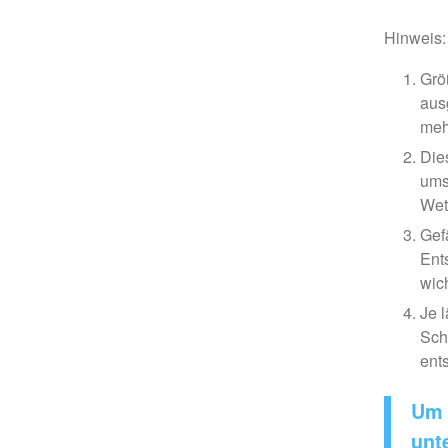
Hinweis:
Grö
aus
meh
Die
ums
Wet
Gef
Ent
wic
Je 
Sch
ent
Um 
unt