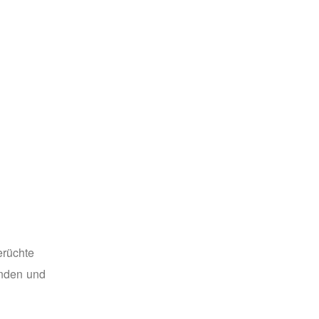
erüchte
unden und
"