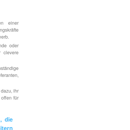
en einer
ngskräfte
werb.
ende oder
r clevere
ständige
feranten,
 dazu, ihr
offen für
, die
itern