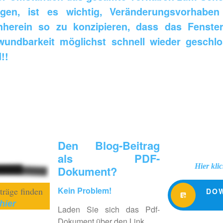
ngen, ist es wichtig, Veränderungsvorhabe
nherein so zu konzipieren, dass das Fenste
wundbarkeit möglichst schnell wieder geschl
!!
Den Blog-Beitrag
als PDF-
Hier klic
Dokument?
Kein Problem!
träge finden
DO
hier
Laden Sie sich das Pdf-
Dokument über den Link