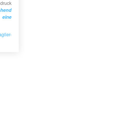
sdruck
ehend
eine
agiler-