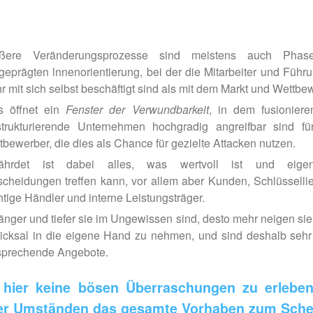
ßere Veränderungsprozesse sind meistens auch Phas
geprägten lnnenorientierung, bei der die Mitarbeiter und Führu
r mit sich selbst beschäftigt sind als mit dem Markt und Wettbe
s öffnet ein
Fenster der Verwundbarkeit
, in dem fusionier
trukturierende Unternehmen hochgradig angreifbar sind fü
tbewerber, die dies als Chance für gezielte Attacken nutzen.
ährdet ist dabei alles, was wertvoll ist und eigen
scheidungen treffen kann, vor allem aber Kunden, Schlüssellie
htige Händler und interne Leistungsträger.
länger und tiefer sie im Ungewissen sind, desto mehr neigen sie
icksal in die eigene Hand zu nehmen, und sind deshalb sehr 
sprechende Angebote.
hier keine bösen Überraschungen zu erleben
er Umständen das gesamte Vorhaben zum Sche