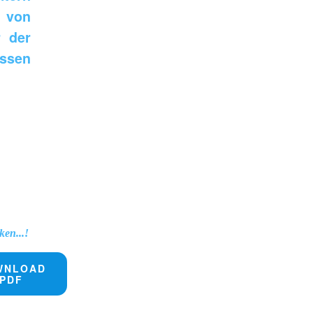
n von
r der
ossen
ken...!
WNLOAD
PDF