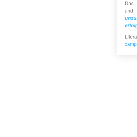
Das
und
unz
erfol
Liter
camp