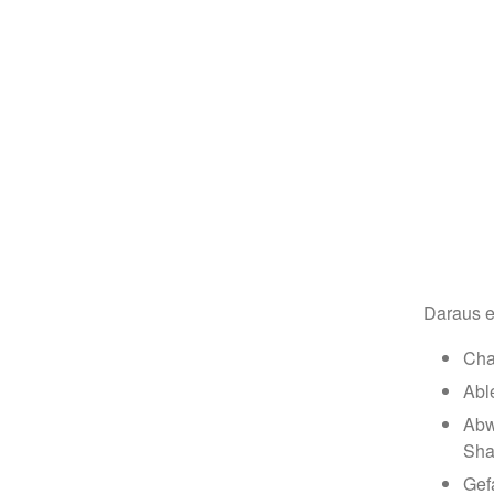
Daraus e
Cha
Abl
Abw
Sha
Gef