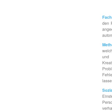
Fach
den P
ange
autom
Meth
welch
und 
Krea
Probl
Fehl
lasse
Sozi
Eins
Pers
verha