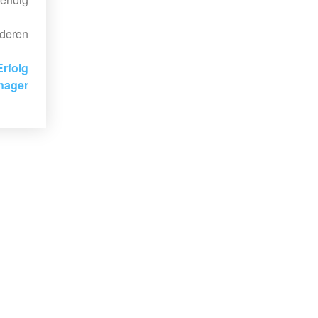
deren
rfolg
nager