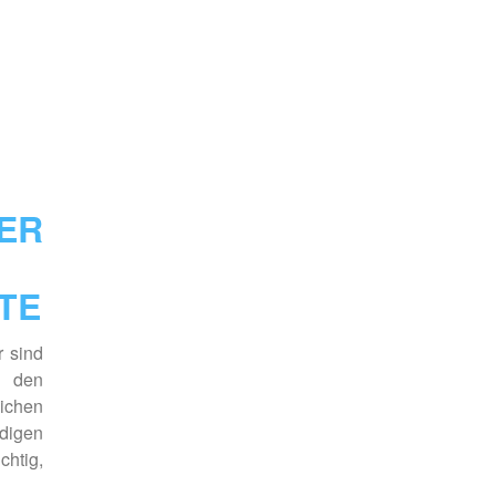
ER
TE
r sind
 den
chen
digen
htig,