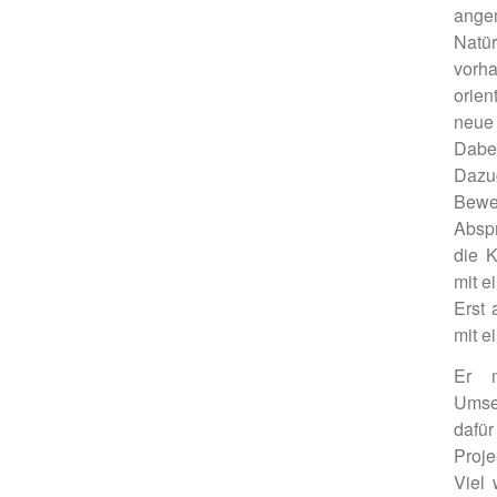
ange
Natü
vorh
orien
neue
Dab
Daz
Bewe
Abspr
die K
mit e
Erst 
mit e
Er m
Umse
dafü
Proje
Viel 