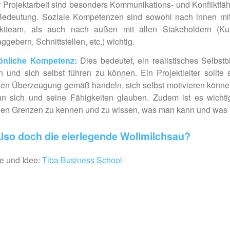
r Projektarbeit sind besonders Kommunikations- und Konfliktfäh
Bedeutung. Soziale Kompetenzen sind sowohl nach innen mi
ektteam, als auch nach außen mit allen Stakeholdern (Ku
aggebern, Schnittstellen, etc.) wichtig.
önliche Kompetenz:
Dies bedeutet, ein realistisches Selbstb
 und sich selbst führen zu können. Ein Projektleiter sollte 
nen Überzeugung gemäß handeln, si
ch selbst motivier
en könne
an sich und seine Fähigkeiten glauben. Zudem ist es wichti
en Grenzen zu kennen und zu wissen, was man kann und was n
lso doch die eierlegende Wollmilchsau?
e und Idee:
Tiba Business School