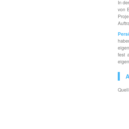
In de
von 
Proj
Auftr
Pers
haben
eige
fest 
eigen
A
Quell