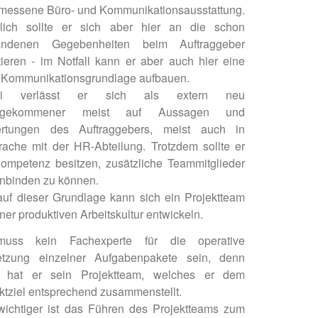
messene Büro- und Kommunikationsausstattung.
rlich sollte er sich aber hier an die schon
andenen Gegebenheiten beim Auftraggeber
tieren - im Notfall kann er aber auch hier eine
 Kommunikationsgrundlage aufbauen.
ei verlässt er sich als extern neu
ugekommener meist auf Aussagen und
rtungen des Auftraggebers, meist auch in
ache mit der HR-Abteilung. Trotzdem sollte er
ompetenz besitzen, zusätzliche Teammitglieder
inbinden zu können.
auf dieser Grundlage kann sich ein Projektteam
iner produktiven Arbeitskultur entwickeln.
uss kein Fachexperte für die operative
tzung einzelner Aufgabenpakete sein, denn
r hat er sein Projektteam, welches er dem
ktziel entsprechend zusammenstellt.
wichtiger ist das Führen des Projektteams zum