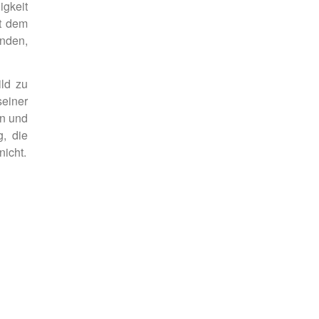
igkeit
t dem
nden,
ild zu
seiner
n und
g, die
icht.