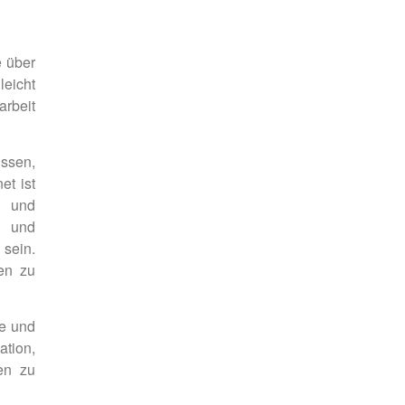
e über
leicht
rbeit
ssen,
et ist
- und
- und
 sein.
en zu
le und
tion,
en zu