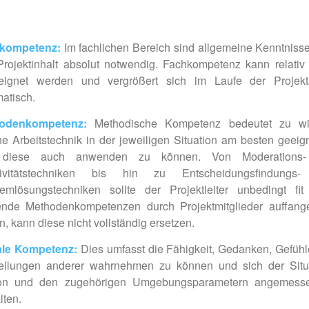
kompetenz:
Im fachlichen Bereich sind allgemeine Kenntniss
rojektinhalt absolut notwendig. Fachkompetenz kann relativ 
eignet werden und vergrößert sich im Laufe der Projekta
atisch.
odenkompetenz:
Methodische Kompetenz bedeutet zu wi
e Arbeitstechnik in der jeweiligen Situation am besten geeign
diese auch anwenden zu können. Von Moderations
tivitätstechniken bis hin zu Entscheidungsfindungs
emlösungstechniken sollte der Projektleiter unbedingt fit
ende Methodenkompetenzen durch Projektmitglieder auffang
n, kann diese nicht vollständig ersetzen.
ale Kompetenz:
Dies umfasst die Fähigkeit, Gedanken, Gefüh
tellungen anderer wahrnehmen zu können und sich der Situa
on und den zugehörigen Umgebungsparametern angemess
lten.