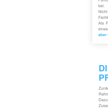
bei.
Nich
Fach
Als F
eines
aber 
D
P
Zunä
Rahm
Dazu
Zusa